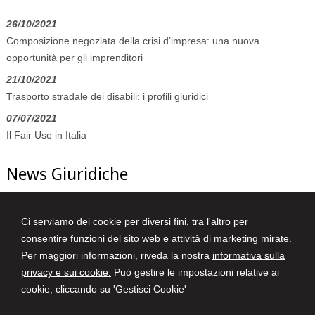
26/10/2021
Composizione negoziata della crisi d’impresa: una nuova
opportunità per gli imprenditori
21/10/2021
Trasporto stradale dei disabili: i profili giuridici
07/07/2021
Il Fair Use in Italia
News Giuridiche
09/08/2026
Ci serviamo dei cookie per diversi fini, tra l'altro per
L'AI che hai spento non è sparita
consentire funzioni del sito web e attività di marketing mirate.
08/08/2026
Per maggiori informazioni, riveda la nostra
informativa sulla
Diritto di difesa e segretezza delle indagini nell'ecosistema
privacy e sui cookie.
Può gestire le impostazioni relative ai
investigativo digitale
cookie, cliccando su 'Gestisci Cookie'
07/08/2026