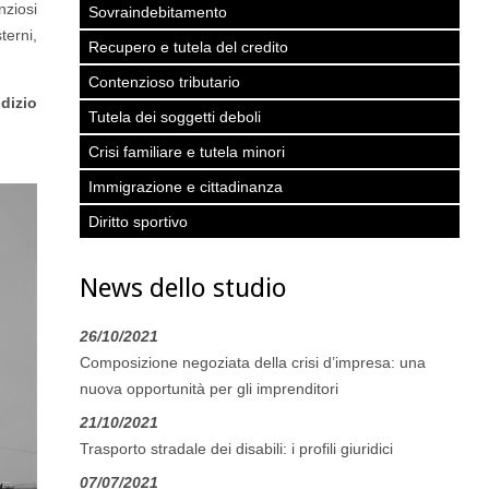
nziosi
Sovraindebitamento
terni,
Recupero e tutela del credito
Contenzioso tributario
dizio
Tutela dei soggetti deboli
Crisi familiare e tutela minori
Immigrazione e cittadinanza
Diritto sportivo
News dello studio
26/10/2021
Composizione negoziata della crisi d’impresa: una
nuova opportunità per gli imprenditori
21/10/2021
Trasporto stradale dei disabili: i profili giuridici
07/07/2021