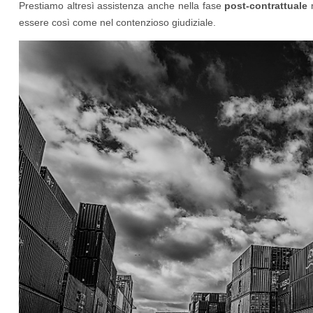
Prestiamo altresì assistenza anche nella fase
post-contrattuale
r
essere così come nel contenzioso giudiziale.