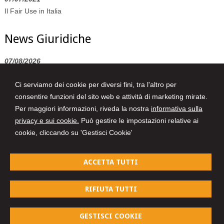
Il Fair Use in Italia
News Giuridiche
07/08/2026
Marchio Biologico Italiano: nuovo simbolo per valorizzare il bio
Ci serviamo dei cookie per diversi fini, tra l'altro per
Made in Italy
consentire funzioni del sito web e attività di marketing mirate.
07/08/2026
Per maggiori informazioni, riveda la nostra
informativa sulla
AI Act: ok definitivo ai decreti su governance e attività di polizia. Il
privacy e sui cookie.
Può gestire le impostazioni relative ai
Cdm vara la riforma del sistema 231
cookie, cliccando su 'Gestisci Cookie'
07/08/2026
Volo in ritardo o cancellato: la pronuncia del Giudice di Pace di
ACCETTA TUTTI
Venezia
RIFIUTA TUTTI
Avvocati a Parma
GESTISCI COOKIE